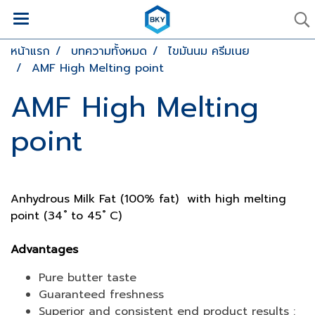
หน้าแรก
บทความทั้งหมด
ไขมันนม ครีมเนย
AMF High Melting point
AMF High Melting
point
Anhydrous Milk Fat (100% fat) with high melting
point (34 ํ to 45 ํ C)
Advantages
Pure butter taste
Guaranteed freshness
Superior and consistent end product results :