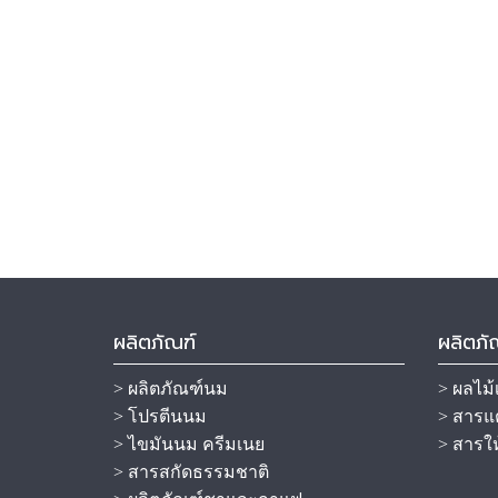
ผลิตภัณฑ์
ผลิตภั
> ผลิตภัณฑ์นม
> ผลไม้
> โปรตีนนม
> สารแต
> ไขมันนม ครีมเนย
> สารใ
> สารสกัดธรรมชาติ