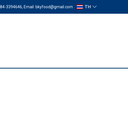
TH
 084-3394646, Email
bkyfood@gmail.com